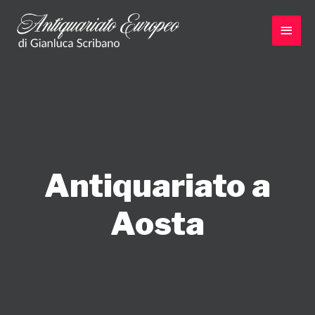
Vai
al
Men
contenuto
princ
Antiquariato a
Aosta