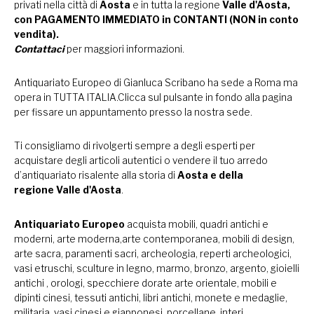
privati nella città di
Aosta
e in tutta la regione
Valle d'Aosta,
con PAGAMENTO IMMEDIATO in CONTANTI (NON in conto
vendita).
Contattaci
per maggiori informazioni.
Antiquariato Europeo di Gianluca Scribano ha sede a Roma ma
opera in TUTTA ITALIA.Clicca sul pulsante in fondo alla pagina
per fissare un appuntamento presso la nostra sede.
Ti consigliamo di rivolgerti sempre a degli esperti per
acquistare degli articoli autentici o vendere il tuo arredo
d’antiquariato risalente alla storia di
Aosta e della
regione Valle d'Aosta
.
Antiquariato Europeo
acquista mobili, quadri antichi e
moderni, arte moderna,arte contemporanea, mobili di design,
arte sacra, paramenti sacri, archeologia, reperti archeologici,
vasi etruschi, sculture in legno, marmo, bronzo, argento, gioielli
antichi , orologi, specchiere dorate arte orientale, mobili e
dipinti cinesi, tessuti antichi, libri antichi, monete e medaglie,
militaria, vasi cinesi e giapponesi, porcellane, interi