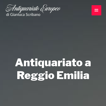
Vai
al
Men
contenuto
princ
Antiquariato a
Reggio Emilia