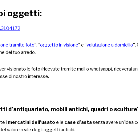
oi oggetti:
.3104172
ione tramite foto
”, “
oggetto in visione
” e “
valutazione a domicilio
”.
ne del tuo arredo.
er visionato le foto (ricevute tramite mail o whatsapp), riceverai u
sse di nostro interesse.
tti d’antiquariato, mobili antichi, quadri o scultur
te i
mercatini dell’usato
e le
case d’asta
senza avere un’idea co
el valore reale degli oggetti antichi.