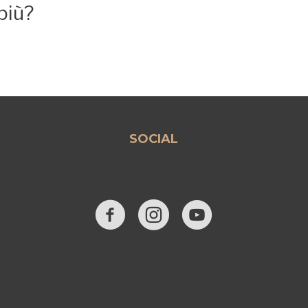
più?
SOCIAL