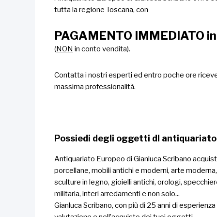
tutta la regione Toscana, con
PAGAMENTO IMMEDIATO in
(
NON
in conto vendita).
Contatta i nostri esperti ed entro poche ore riceve
massima professionalità.
Possiedi degli oggetti dI antiquariato
Antiquariato Europeo di Gianluca Scribano acquista m
porcellane, mobili antichi e moderni, arte moderna,
sculture in legno, gioielli antichi, orologi, specchie
militaria, interi arredamenti e non solo...
Gianluca Scribano, con più di 25 anni di esperienza 
valutazione e nell’acquisto dei tuoi oggetti.