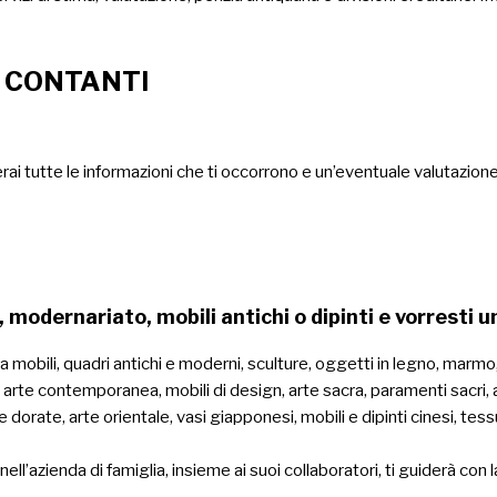
 CONTANTI
rai tutte le informazioni che ti occorrono e un’eventuale valutazion
, modernariato, mobili antichi o dipinti e vorresti 
obili, quadri antichi e moderni, sculture, oggetti in legno, marmo, bro
 arte contemporanea, mobili di design, arte sacra, paramenti sacri, a
re dorate, arte orientale, vasi giapponesi, mobili e dipinti cinesi, tess
nell’azienda di famiglia, insieme ai suoi collaboratori, ti guiderà con