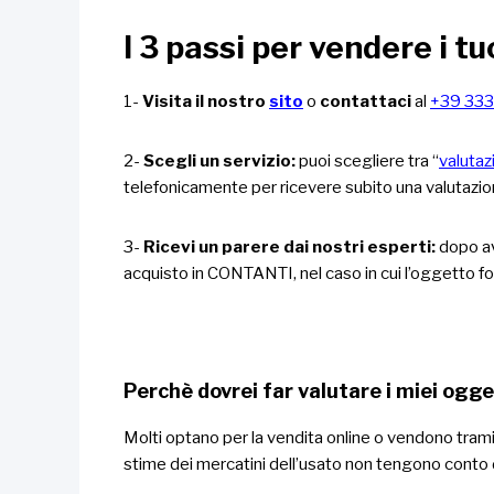
I 3 passi per vendere i tu
1-
Visita il nostro
sito
o
contattaci
al
+39 333
2-
Scegli un servizio:
puoi scegliere tra “
valutaz
telefonicamente per ricevere subito una valutazio
3-
Ricevi un parere dai nostri esperti:
dopo av
acquisto in CONTANTI, nel caso in cui l’oggetto fo
Perchè dovrei far valutare i miei ogge
Molti optano per la vendita online o vendono trami
stime dei mercatini dell’usato non tengono conto d