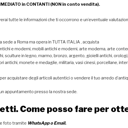
DIATO in CONTANTI (NON in conto vendita).
rai tutte le informazioni che ti occorrono e un’eventuale valutazio
sua sede a Roma ma opera in TUTTA ITALIA , acquista
antichi e moderni, mobili antichi e moderni, arte moderna, arte cont
hi, sculture in legno, marmo, bronzo, argento, gioielli antichi, orolog
ibri antichi, monete e medaglie, militaria, vasi cinesi, porcellane, inte
er acquistare degli articoli autentici o vendere il tuo arredo d’antiqu
re un appuntamento presso la nostra sede.
getti. Come posso fare per ot
 le foto tramite
WhatsApp
o
Email.