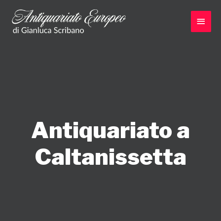
Vai
al
Men
contenuto
princ
Antiquariato a
Caltanissetta