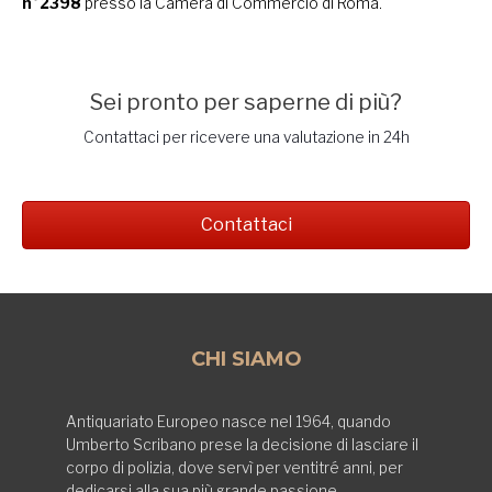
n°2398
presso la Camera di Commercio di Roma.
Sei pronto per saperne di più?
Contattaci per ricevere una valutazione in 24h
Contattaci
CHI SIAMO
Antiquariato Europeo nasce nel 1964, quando
Umberto Scribano prese la decisione di lasciare il
corpo di polizia, dove servì per ventitré anni, per
dedicarsi alla sua più grande passione,