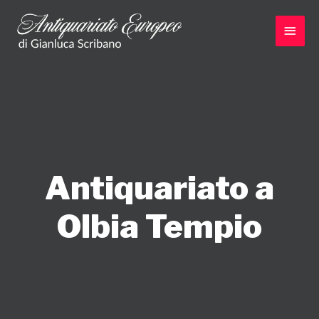
Vai
al
Men
contenuto
princ
Antiquariato a
Olbia Tempio