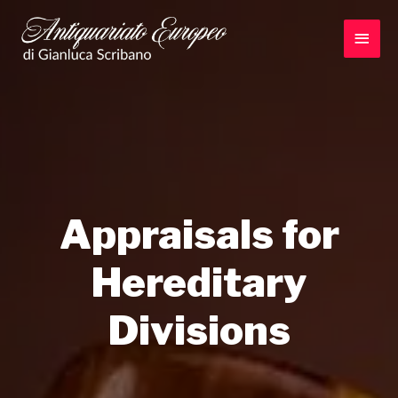
Vai
al
Men
contenuto
princ
Appraisals for
Hereditary
Divisions