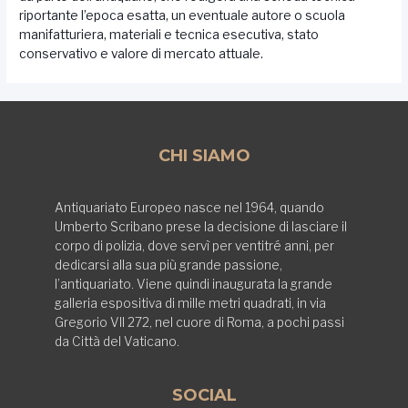
riportante l’epoca esatta, un eventuale autore o scuola
manifatturiera, materiali e tecnica esecutiva, stato
conservativo e valore di mercato attuale.
CHI SIAMO
Antiquariato Europeo nasce nel 1964, quando
Umberto Scribano prese la decisione di lasciare il
corpo di polizia, dove servì per ventitré anni, per
dedicarsi alla sua più grande passione,
l’antiquariato. Viene quindi inaugurata la grande
galleria espositiva di mille metri quadrati, in via
Gregorio VII 272, nel cuore di Roma, a pochi passi
da Città del Vaticano.
SOCIAL