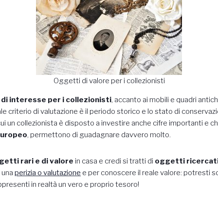
Oggetti di valore per i collezionisti
 di interesse per i collezionisti
, accanto ai mobili e quadri antichi, 
ale criterio di valutazione è il periodo storico e lo stato di conserva
ui un collezionista è disposto a investire anche cifre importanti e c
Europeo
, permettono di guadagnare davvero molto.
etti rari e di valore
in casa e credi si tratti di
oggetti ricercati
r una
perizia o valutazione
e per conoscere il reale valore: potresti sc
ppresenti in realtà un vero e proprio tesoro!