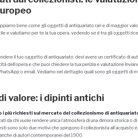
Europeo
piamo bene come gli oggetti di antiquariato rari e di maggior valor
le e valutiamo per te la tua opera, vedendo se è tra gli oggetti ricer
ndere il tuo oggetto di antiquariato, devi avere un certificato di a
cità dell’opera e che puoi chiedere la tua perizia e valutazione invia
WhatsApp o email. Vediamo nel dettaglio quali sono gli oggetti di 
i valore: i dipinti antichi
o i più richiesti sul mercato del collezionismo di antiquariat
ati da chi vuole rendere unica l’atmosfera di una dimora storica o d
ti sono solo due motivi che spingono il collezionista all’acquisto e ve
a anche di autori contemporanei del 1900.