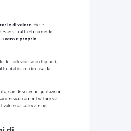
ari e di valore
che le
pesso si tratta di una moda,
 un
vero e proprio
do del collezionismo di quadri,
utti noi abbiamo in casa da
ento, che descrivono quotazioni
arete sicuri di non buttare via
 valore da collocare nel
i di