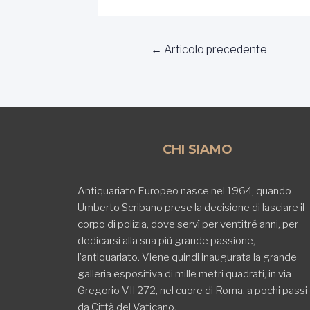
Navigazione
←
Articolo precedente
articoli
CHI SIAMO
Antiquariato Europeo nasce nel 1964, quando
Umberto Scribano prese la decisione di lasciare il
corpo di polizia, dove servì per ventitré anni, per
dedicarsi alla sua più grande passione,
l’antiquariato. Viene quindi inaugurata la grande
galleria espositiva di mille metri quadrati, in via
Gregorio VII 272, nel cuore di Roma, a pochi passi
da Città del Vaticano.