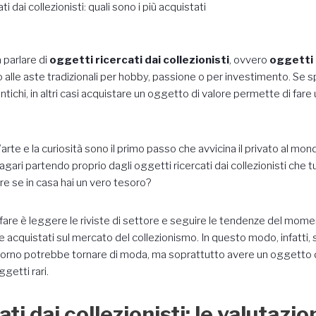
i dai collezionisti: quali sono i più acquistati
a parlare di
oggetti ricercati dai collezionisti
, ovvero
oggetti r
lle aste tradizionali per hobby, passione o per investimento. Se s
ntichi, in altri casi acquistare un oggetto di valore permette di fare
rte e la curiosità sono il primo passo che avvicina il privato al mon
agari partendo proprio dagli oggetti ricercati dai collezionisti che t
re se in casa hai un vero tesoro?
fare è leggere le riviste di settore e seguire le tendenze del mom
e acquistati sul mercato del collezionismo. In questo modo, infatti, s
iorno potrebbe tornare di moda, ma soprattutto avere un oggetto di
getti rari.
ti dai collezionisti: le valutazion