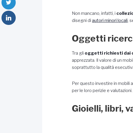
Non mancano, infatti, i
collezi
disegni di
autori minori locali
, 
Oggetti ricerca
Tra gli
oggetti richiesti dai 
apprezzata. Il valore di un mobi
soprattutto la qualità esecutiv
Per questo investire in mobili 
per le loro perizie e valutazi
Gioielli, libri,