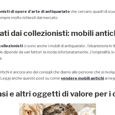
onisti di opere d’arte di antiquariato
che cercano quadri di scu
sempre molto richiesti dal mercato.
ti dai collezionisti: mobili antic
collezionisti
ci sono anche i mobili di antiquariato , l’ebanisteria in 
le dipende da vari fattori: la moda (sfortunatamente..) l’originalità, 
a.
antichi è ancora uno dei consigli che diamo alle persone che si riv
oni. Leggi anche questo post su come
vendere mobili antichi
ai neg
 vasi e altri oggetti di valore per i