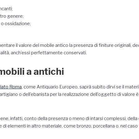
ncanti;
altro genere;
 o ossidazione;
tare il valore del mobile antico la presenza di finiture originali, de
ualità, anch’essi perfettamente conservati.
mobili a antichi
riato Roma
, come Antiquario Europeo, saprà subito dirvi se il mater
ll’artigiano o dell’ebanista per la realizzazione dell’oggetto di valore è
iene, infatti, conto della presenza o meno di intarsi complessi, dell
e di elementi in altro materiale, come bronzo, porcellana o, nel caso d