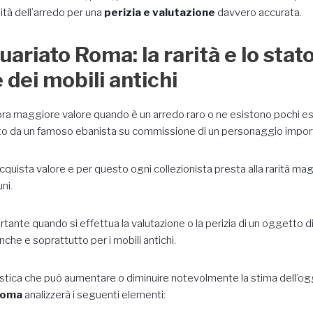
lità dell’arredo per una
perizia e valutazione
davvero accurata.
ariato Roma: la rarità e lo stato
dei mobili antichi
ra maggiore valore quando è un arredo raro o ne esistono pochi es
otto da un famoso ebanista su commissione di un personaggio impor
ù acquista valore e per questo ogni collezionista presta alla rarità m
ni.
ante quando si effettua la valutazione o la perizia di un oggetto di 
he e soprattutto per i mobili antichi.
teristica che può aumentare o diminuire notevolmente la stima dell’ogg
 Roma
analizzerà i seguenti elementi: