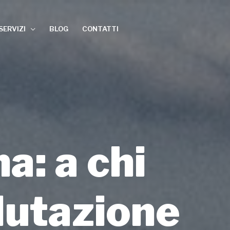
SERVIZI
BLOG
CONTATTI
a: a chi
alutazione