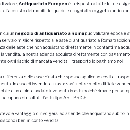
 di valore,
Antiquariato Europeo
è la risposta a tutte le tue esig
re l’acquisto dei mobili, dei quadri e di ogni altro oggetto antico an
on cui un
negozio di antiquariato a Roma
può valutare epoca e st
n servizio migliore rispetto alle aste di antiquariato a Roma tradizional
enza delle aste che non acquistano direttamente in contanti ma acqui
 la vendita, la nostra azienda acquista direttamente con pagamento
e ogni rischio di mancata vendita. Il trasporto lo paghiamo noi .
, a differenza delle case d’asta che spesso applicano costi di traspor
duto. In caso di invenduto in asta sarà inoltre molto difficile vender
obile o un dipinto andato invenduto in asta poichè rimane per sem
si occupano di risultati d’asta tipo ART PRICE.
otevole vantaggio di rivolgersi ad aziende che acquistano subito i
siscono i beni in conto vendita.