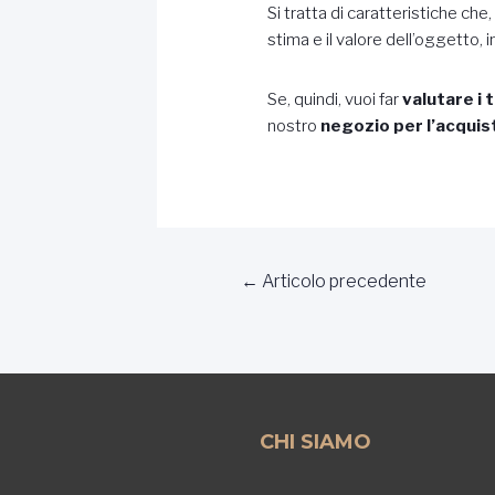
Si tratta di caratteristiche c
stima e il valore dell’oggetto, 
Se, quindi, vuoi far
valutare i 
nostro
negozio per l’acquis
Navigazione
←
Articolo precedente
articoli
CHI SIAMO