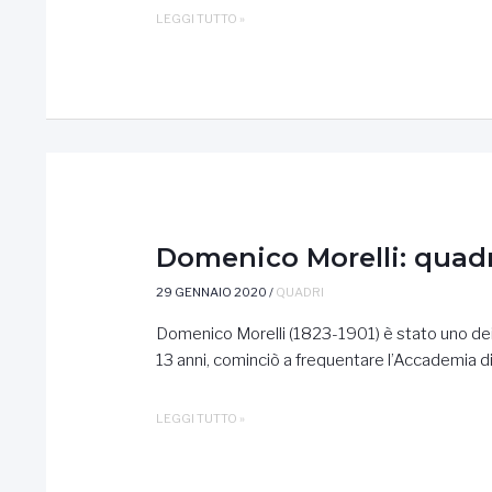
GIUSEPPE
LEGGI TUTTO »
MOLTENI:
QUADRI,
OPERE
E
VALUTAZIONI
Domenico Morelli: quadr
29 GENNAIO 2020
/
QUADRI
Domenico Morelli (1823-1901) è stato uno dei p
13 anni, cominciò a frequentare l’Accademia di 
DOMENICO
LEGGI TUTTO »
MORELLI:
QUADRI,
OPERE