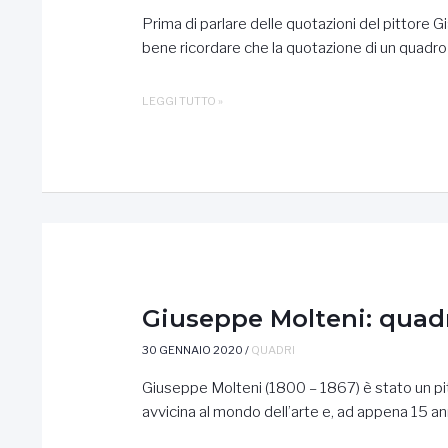
Prima di parlare delle quotazioni del pittore 
bene ricordare che la quotazione di un quadr
GIACINTO
LEGGI TUTTO »
GIGANTE:
QUOTAZIONI
DEI
QUADRI
Giuseppe Molteni: quadr
30 GENNAIO 2020
/
QUADRI
Giuseppe Molteni (1800 – 1867) è stato un pitt
avvicina al mondo dell’arte e, ad appena 15 an