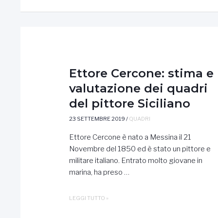
E
QUOTAZIONI
Ettore Cercone: stima e
valutazione dei quadri
del pittore Siciliano
23 SETTEMBRE 2019
/
QUADRI
Ettore Cercone è nato a Messina il 21
Novembre del 1850 ed è stato un pittore e
militare italiano. Entrato molto giovane in
marina, ha preso …
ETTORE
LEGGI TUTTO »
CERCONE: