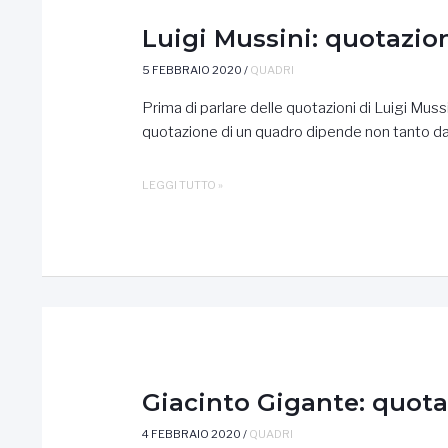
Luigi Mussini: quotazio
5 FEBBRAIO 2020
/
QUADRI
Prima di parlare delle quotazioni di Luigi Muss
quotazione di un quadro dipende non tanto dal
LUIGI
LEGGI TUTTO »
MUSSINI:
QUOTAZIONE
DELLE
OPERE
Giacinto Gigante: quota
4 FEBBRAIO 2020
/
QUADRI