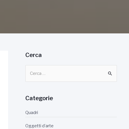
Cerca
C
e
r
c
Categorie
a
:
Quadri
Oggetti d’arte