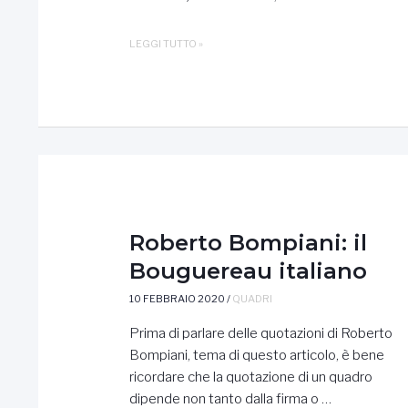
ROBERT
LEGGI TUTTO »
ALEXANDER
HILLINGFORD
Roberto Bompiani: il
Bouguereau italiano
10 FEBBRAIO 2020
/
QUADRI
Prima di parlare delle quotazioni di Roberto
Bompiani, tema di questo articolo, è bene
ricordare che la quotazione di un quadro
dipende non tanto dalla firma o …